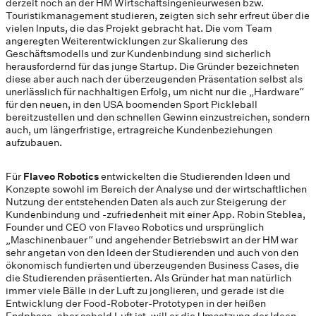
derzeit noch an der HM Wirtschaftsingenieurwesen bzw.
Touristikmanagement studieren, zeigten sich sehr erfreut über die
vielen Inputs, die das Projekt gebracht hat. Die vom Team
angeregten Weiterentwicklungen zur Skalierung des
Geschäftsmodells und zur Kundenbindung sind sicherlich
herausfordernd für das junge Startup. Die Gründer bezeichneten
diese aber auch nach der überzeugenden Präsentation selbst als
unerlässlich für nachhaltigen Erfolg, um nicht nur die „Hardware“
für den neuen, in den USA boomenden Sport Pickleball
bereitzustellen und den schnellen Gewinn einzustreichen, sondern
auch, um längerfristige, ertragreiche Kundenbeziehungen
aufzubauen.
Für
Flaveo Robotics
entwickelten die Studierenden Ideen und
Konzepte sowohl im Bereich der Analyse und der wirtschaftlichen
Nutzung der entstehenden Daten als auch zur Steigerung der
Kundenbindung und -zufriedenheit mit einer App. Robin Steblea,
Founder und CEO von Flaveo Robotics und ursprünglich
„Maschinenbauer“ und angehender Betriebswirt an der HM war
sehr angetan von den Ideen der Studierenden und auch von den
ökonomisch fundierten und überzeugenden Business Cases, die
die Studierenden präsentierten. Als Gründer hat man natürlich
immer viele Bälle in der Luft zu jonglieren, und gerade ist die
Entwicklung der Food-Roboter-Prototypen in der heißen
Endphase, aber sobald Luft ist, will er die Umsetzung der Ideen