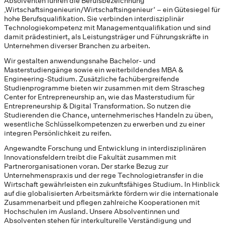
Absolventen führen die Berufsbezeichnung
‚Wirtschaftsingenieurin/Wirtschaftsingenieur‘ – ein Gütesiegel für
hohe Berufsqualifikation. Sie verbinden interdisziplinär
Technologiekompetenz mit Managementqualifikation und sind
damit prädestiniert, als Leistungsträger und Führungskräfte in
Unternehmen diverser Branchen zu arbeiten.
Wir gestalten anwendungsnahe Bachelor- und
Masterstudiengänge sowie ein weiterbildendes MBA &
Engineering-Studium. Zusätzliche fachübergreifende
Studienprogramme bieten wir zusammen mit dem Strascheg
Center for Entrepreneurship an, wie das Masterstudium für
Entrepreneurship & Digital Transformation. So nutzen die
Studierenden die Chance, unternehmerisches Handeln zu üben,
wesentliche Schlüsselkompetenzen zu erwerben und zu einer
integren Persönlichkeit zu reifen.
Angewandte Forschung und Entwicklung in interdisziplinären
Innovationsfeldern treibt die Fakultät zusammen mit
Partnerorganisationen voran. Der starke Bezug zur
Unternehmenspraxis und der rege Technologietransfer in die
Wirtschaft gewährleisten ein zukunftsfähiges Studium. In Hinblick
auf die globalisierten Arbeitsmärkte fördern wir die internationale
Zusammenarbeit und pflegen zahlreiche Kooperationen mit
Hochschulen im Ausland. Unsere Absolventinnen und
Absolventen stehen für interkulturelle Verständigung und