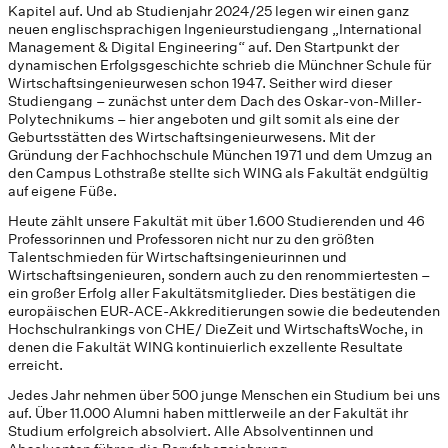
Kapitel auf. Und ab Studienjahr 2024/25 legen wir einen ganz
neuen englischsprachigen Ingenieurstudiengang „International
Management & Digital Engineering“ auf. Den Startpunkt der
dynamischen Erfolgsgeschichte schrieb die Münchner Schule für
Wirtschaftsingenieurwesen schon 1947. Seither wird dieser
Studiengang – zunächst unter dem Dach des Oskar-von-Miller-
Polytechnikums – hier angeboten und gilt somit als eine der
Geburtsstätten des Wirtschaftsingenieurwesens. Mit der
Gründung der Fachhochschule München 1971 und dem Umzug an
den Campus Lothstraße stellte sich WING als Fakultät endgültig
auf eigene Füße.
Heute zählt unsere Fakultät mit über 1.600 Studierenden und 46
Professorinnen und Professoren nicht nur zu den größten
Talentschmieden für Wirtschaftsingenieurinnen und
Wirtschaftsingenieuren, sondern auch zu den renommiertesten –
ein großer Erfolg aller Fakultätsmitglieder. Dies bestätigen die
europäischen EUR-ACE-Akkreditierungen sowie die bedeutenden
Hochschulrankings von CHE/ DieZeit und WirtschaftsWoche, in
denen die Fakultät WING kontinuierlich exzellente Resultate
erreicht.
Jedes Jahr nehmen über 500 junge Menschen ein Studium bei uns
auf. Über 11.000 Alumni haben mittlerweile an der Fakultät ihr
Studium erfolgreich absolviert. Alle Absolventinnen und