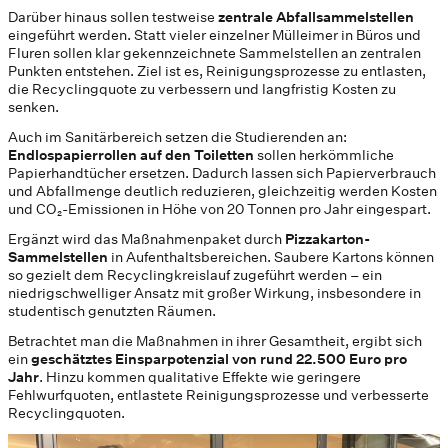
Darüber hinaus sollen testweise
zentrale Abfallsammelstellen
eingeführt werden. Statt vieler einzelner Mülleimer in Büros und
Fluren sollen klar gekennzeichnete Sammelstellen an zentralen
Punkten entstehen. Ziel ist es, Reinigungsprozesse zu entlasten,
die Recyclingquote zu verbessern und langfristig Kosten zu
senken.
Auch im Sanitärbereich setzen die Studierenden an:
Endlospapierrollen auf den Toiletten
sollen herkömmliche
Papierhandtücher ersetzen. Dadurch lassen sich Papierverbrauch
und Abfallmenge deutlich reduzieren, gleichzeitig werden Kosten
und CO₂-Emissionen in Höhe von 20 Tonnen pro Jahr eingespart.
Ergänzt wird das Maßnahmenpaket durch
Pizzakarton-
Sammelstellen
in Aufenthaltsbereichen. Saubere Kartons können
so gezielt dem Recyclingkreislauf zugeführt werden – ein
niedrigschwelliger Ansatz mit großer Wirkung, insbesondere in
studentisch genutzten Räumen.
Betrachtet man die Maßnahmen in ihrer Gesamtheit, ergibt sich
ein
geschätztes Einsparpotenzial von rund 22.500 Euro pro
Jahr
. Hinzu kommen qualitative Effekte wie geringere
Fehlwurfquoten, entlastete Reinigungsprozesse und verbesserte
Recyclingquoten.