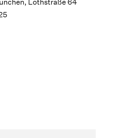
ünchen, Lothstraße 64
25