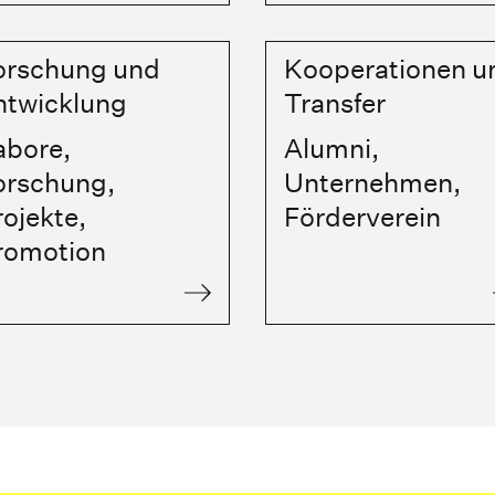
orschung und
Kooperationen u
ntwicklung
Transfer
abore,
Alumni,
orschung,
Unternehmen,
ojekte,
Förderverein
romotion