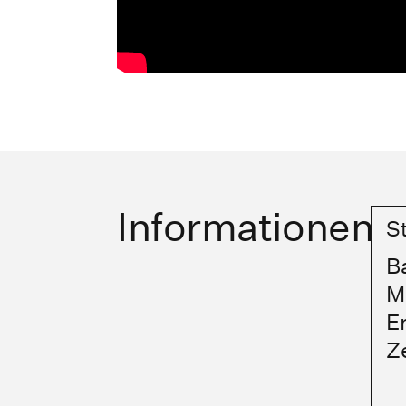
Informationen
S
B
M
E
Ze