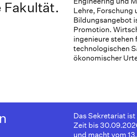
Engineering und M
e Fakultät.
Lehre, Forschung u
Bildungsangebot ist
Promotion. Wirtsc
ingenieure stehen 
technologischen S
ökonomischer Urtei
n
Das Sekretariat ist
Zeit bis 30.09.202
und macht vom 13. 