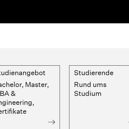
tudienangebot
Studierende
achelor, Master,
Rund ums
BA &
Studium
ngineering,
rtifikate