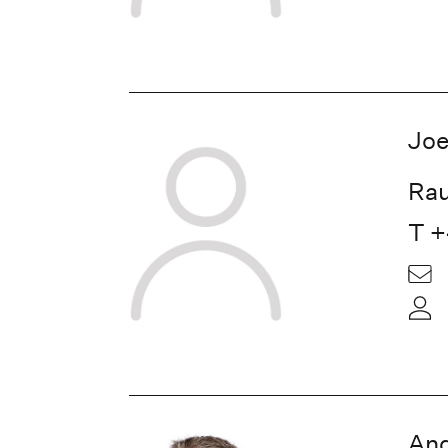
Joe
Rau
T +
And