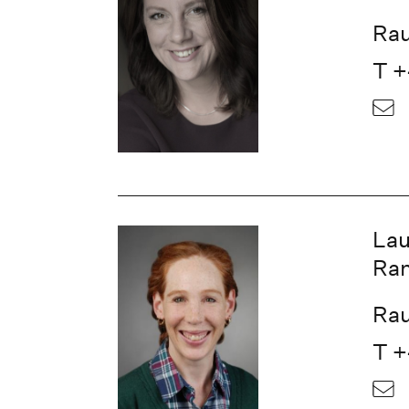
Rau
T +
Lau
Ran
Rau
T +