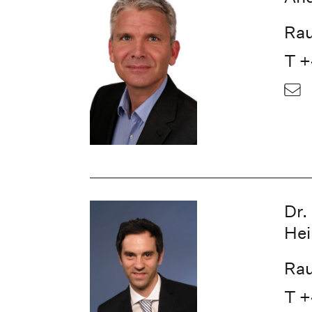
Rau
T +
Dr.
He
Rau
T +