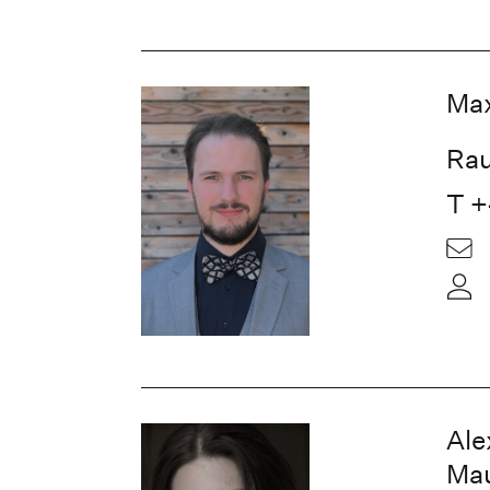
Ma
Rau
T +
Ale
Ma