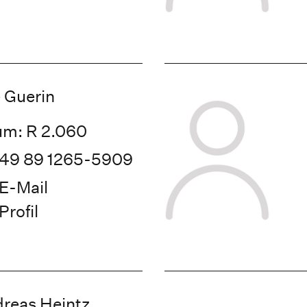
 Guerin
m: R 2.060
49 89 1265-5909
E-Mail
Profil
reas Heintz