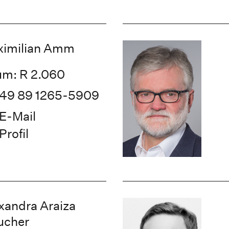
ximilian Amm
m: R 2.060
49 89 1265-5909
E-Mail
Profil
xandra Araiza
ucher