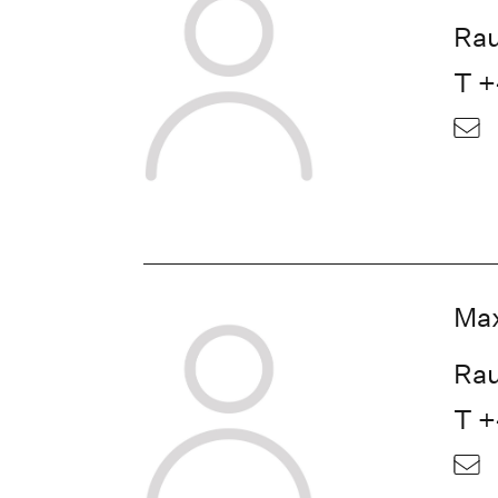
Rau
T +
Max
Rau
T +