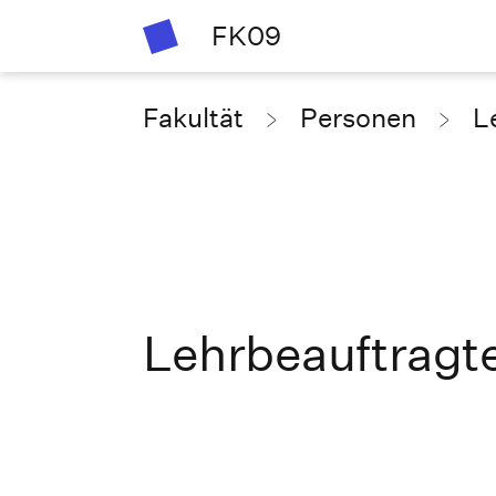
FK09
Fakultät
Personen
L
Lehrbeauftragt