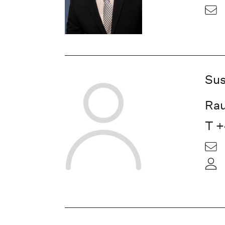
Sus
Rau
T +