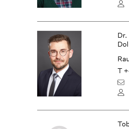
Dr.
Dol
Rau
T +
Tob