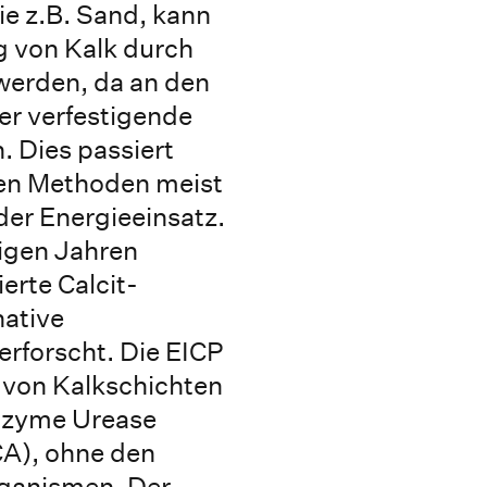
ie z.B. Sand, kann
g von Kalk durch
werden, da an den
er verfestigende
. Dies passiert
len Methoden meist
er Energieeinsatz.
nigen Jahren
erte Calcit-
native
rforscht. Die EICP
 von Kalkschichten
Enzyme Urease
A), ohne den
rganismen. Der