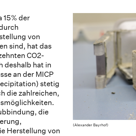
a 15% der
durch
tellung von
n sind, hat das
zehnten CO2-
h deshalb hat in
esse an der MICP
ecipitation) stetig
 die zahlreichen,
smöglichkeiten.
aubbindung, die
ierung,
(Alexander Bayrhof)
ie Herstellung von