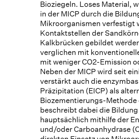
Bioziegeln. Loses Material, w
in der MICP durch die Bildun
Mikroorganismen verfestigt 
Kontaktstellen der Sandkörn
Kalkbrücken gebildet werden
verglichen mit konventionel
mit weniger CO2-Emission od
Neben der MICP wird seit ei
verstärkt auch die enzymbasi
Präzipitation (EICP) als alter
Biozementierungs-Methode e
beschreibt dabei die Bildung
hauptsächlich mithilfe der 
und/oder Carboanhydrase (C
direkten Einsatz von Mikroo