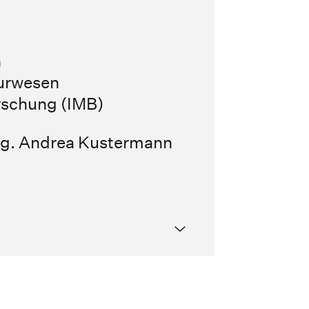
n
eurwesen
orschung (IMB)
Ing. Andrea Kustermann