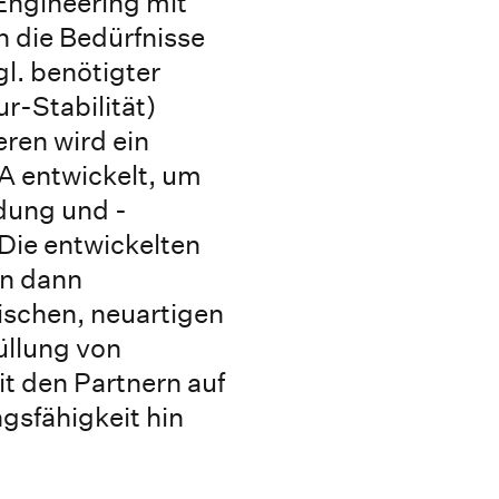
Engineering mit
 die Bedürfnisse
. benötigter
r-Stabilität)
ren wird ein
A entwickelt, um
dung und -
Die entwickelten
on dann
ischen, neuartigen
llung von
t den Partnern auf
gsfähigkeit hin