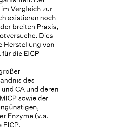
 im Vergleich zur
h existieren noch
er breiten Praxis,
lotversuche. Dies
ie Herstellung von
für die EICP
großer
ändnis des
 und CA und deren
 MICP sowie der
engünstigen,
er Enzyme (v.a.
e EICP.