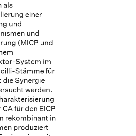
 als
lierung einer
ung und
ganismen und
erung (MICP und
inem
aktor-System im
cilli-Stämme für
t die Synergie
ersucht werden.
harakterisierung
r CA für den EICP-
en rekombinant in
men produziert