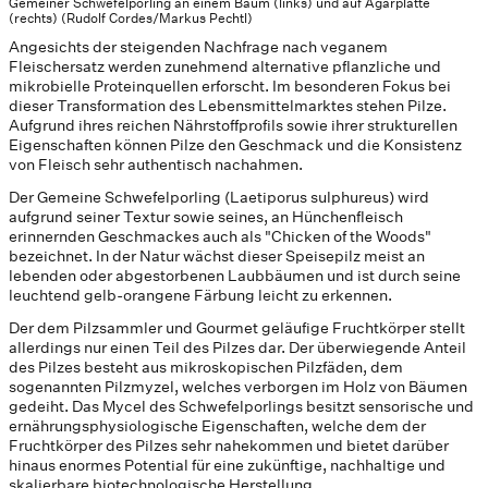
Gemeiner Schwefelporling an einem Baum (links) und auf Agarplatte
(rechts) (Rudolf Cordes/Markus Pechtl)
Angesichts der steigenden Nachfrage nach veganem
Fleischersatz werden zunehmend alternative pflanzliche und
mikrobielle Proteinquellen erforscht. Im besonderen Fokus bei
dieser Transformation des Lebensmittelmarktes stehen Pilze.
Aufgrund ihres reichen Nährstoffprofils sowie ihrer strukturellen
Eigenschaften können Pilze den Geschmack und die Konsistenz
von Fleisch sehr authentisch nachahmen.
Der Gemeine Schwefelporling (Laetiporus sulphureus) wird
aufgrund seiner Textur sowie seines, an Hünchenfleisch
erinnernden Geschmackes auch als "Chicken of the Woods"
bezeichnet. In der Natur wächst dieser Speisepilz meist an
lebenden oder abgestorbenen Laubbäumen und ist durch seine
leuchtend gelb-orangene Färbung leicht zu erkennen.
Der dem Pilzsammler und Gourmet geläufige Fruchtkörper stellt
allerdings nur einen Teil des Pilzes dar. Der überwiegende Anteil
des Pilzes besteht aus mikroskopischen Pilzfäden, dem
sogenannten Pilzmyzel, welches verborgen im Holz von Bäumen
gedeiht. Das Mycel des Schwefelporlings besitzt sensorische und
ernährungsphysiologische Eigenschaften, welche dem der
Fruchtkörper des Pilzes sehr nahekommen und bietet darüber
hinaus enormes Potential für eine zukünftige, nachhaltige und
skalierbare biotechnologische Herstellung.