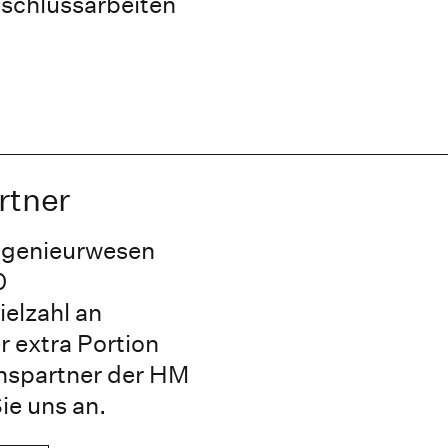
bschlussarbeiten
rtner
ingenieurwesen
0
elzahl an
 extra Portion
nspartner der HM
e uns an.