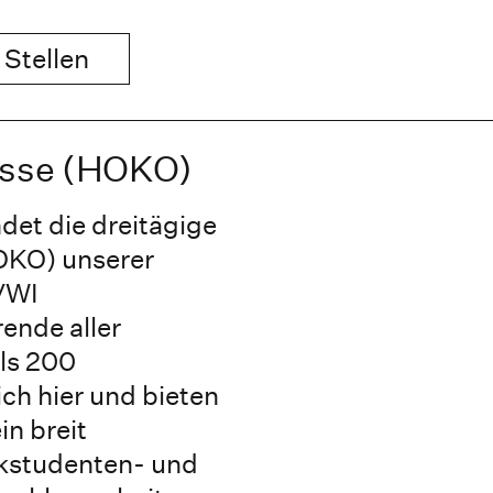
 Stellen
sse (HOKO)
det die dreitägige
KO) unserer
VWI
ende aller
als 200
ch hier und bieten
n breit
kstudenten- und