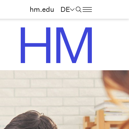
hm.edu
DE