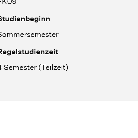
FK09
Studienbeginn
Sommersemester
Regelstudienzeit
4 Semester (Teilzeit)