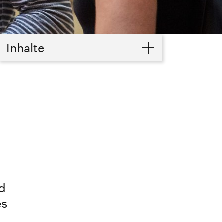
Inhalte
nd
es