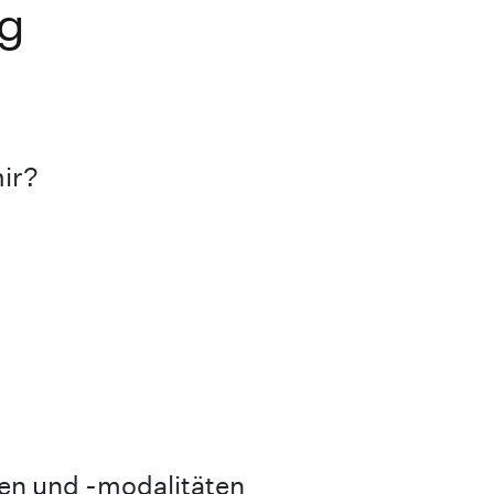
g
ir?
n und -modalitäten