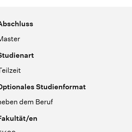
Abschluss
Master
Studienart
Teilzeit
Optionales Studienformat
neben dem Beruf
Fakultät/en